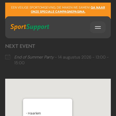
Sla navigatie over
LOCATION
EEN VEILIGE SPORTOMGEVING, DIE MAKEN WE SAMEN!
GA NAAR
ONZE SPECIALE CAMPAGNEPAGINA.
Haarlem
Noord-Holland
NEXT EVENT
End of Summer Party
- 14 augustus 2026 - 13:00 -
15:00
Molenplas Haarlem
- Haarlem