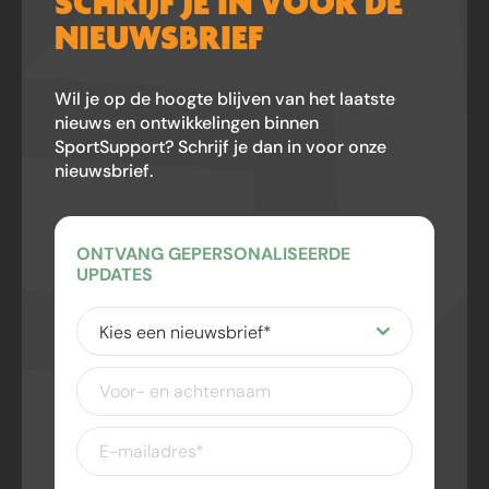
SCHRIJF JE IN VOOR DE
NIEUWSBRIEF
Wil je op de hoogte blijven van het laatste
nieuws en ontwikkelingen binnen
SportSupport? Schrijf je dan in voor onze
nieuwsbrief.
ONTVANG GEPERSONALISEERDE
UPDATES
Kies
een
nieuwsbrief
(Vereist)
Voor-
en
achternaam
E-
mailadres
(Vereist)