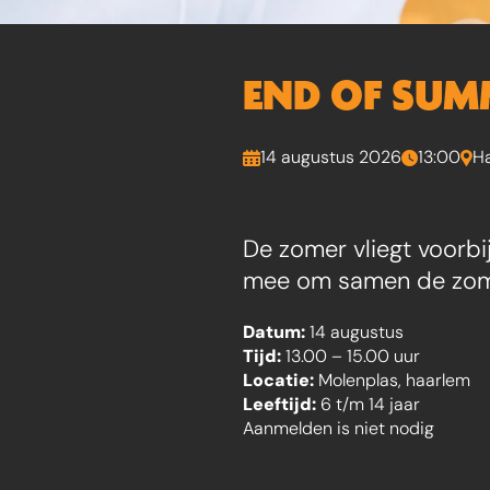
END OF SUM
14 augustus 2026
13:00
H
De zomer vliegt voorbi
mee om samen de zomer
Datum:
14 augustus
Tijd:
13.00 – 15.00 uur
Locatie:
Molenplas, haarlem
Leeftijd:
6 t/m 14 jaar
Aanmelden is niet nodig