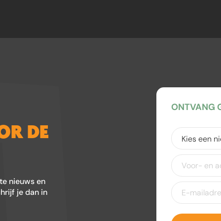
ONTVANG G
OOR DE
Kies
een
nieuwsbrief
(V
Voor-
en
achternaam
ste nieuws en
E-
ijf je dan in
mailadres
(Ver