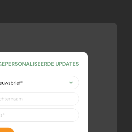
EPERSONALISEERDE UPDATES
ereist)
eist)