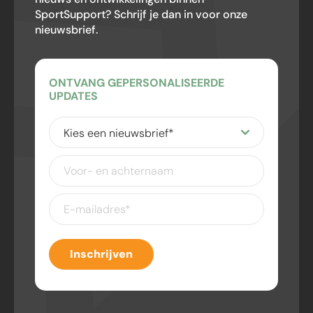
SportSupport? Schrijf je dan in voor onze
nieuwsbrief.
ONTVANG GEPERSONALISEERDE
UPDATES
Kies
een
nieuwsbrief
(Vereist)
Voor-
en
achternaam
E-
mailadres
(Vereist)
Inschrijven