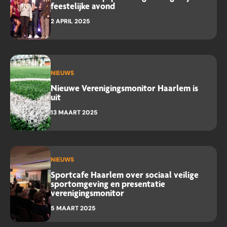
feestelijke avond
2 APRIL 2025
NIEUWS
Nieuwe Verenigingsmonitor Haarlem is
uit
13 MAART 2025
NIEUWS
Sportcafe Haarlem over sociaal veilige
sportomgeving en presentatie
verenigingsmonitor
5 MAART 2025