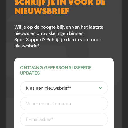
SCHRIJF JE IN VOOR DE
NIEUWSBRIEF
Wil je op de hoogte blijven van het laatste
nieuws en ontwikkelingen binnen
SportSupport? Schrijf je dan in voor onze
nieuwsbrief.
ONTVANG GEPERSONALISEERDE
UPDATES
Kies
een
nieuwsbrief
(Vereist)
Voor-
en
achternaam
E-
mailadres
(Vereist)