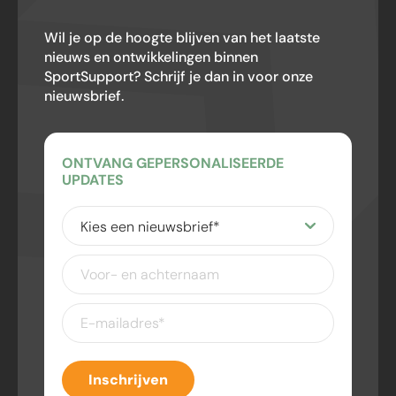
Wil je op de hoogte blijven van het laatste
nieuws en ontwikkelingen binnen
SportSupport? Schrijf je dan in voor onze
nieuwsbrief.
ONTVANG GEPERSONALISEERDE
UPDATES
Kies
een
nieuwsbrief
(Vereist)
Voor-
en
achternaam
E-
mailadres
(Vereist)
Inschrijven