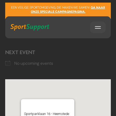
Sla navigatie over
LOCATION
EEN VEILIGE SPORTOMGEVING, DIE MAKEN WE SAMEN!
GA NAAR
ONZE SPECIALE CAMPAGNEPAGINA.
Sportparklaan 16
Heemstede
2103 VT
NEXT EVENT
No upcoming events
Sporthal Groenendaal
Sportparklaan 16 - Heemstede