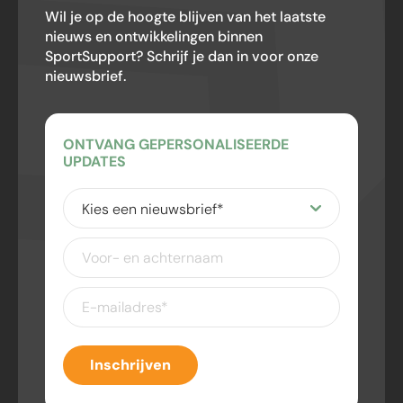
Wil je op de hoogte blijven van het laatste
nieuws en ontwikkelingen binnen
SportSupport? Schrijf je dan in voor onze
nieuwsbrief.
ONTVANG GEPERSONALISEERDE
UPDATES
Kies
een
nieuwsbrief
(Vereist)
Voor-
en
achternaam
E-
mailadres
(Vereist)
Inschrijven