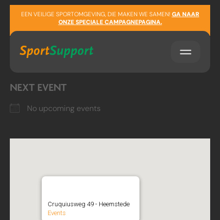
Sla navigatie over
LOCATION
EEN VEILIGE SPORTOMGEVING, DIE MAKEN WE SAMEN!
GA NAAR
ONZE SPECIALE CAMPAGNEPAGINA.
Cruquiusweg 49
Heemstede
NEXT EVENT
No upcoming events
Speelbos Meermond
Cruquiusweg 49 - Heemstede
Events