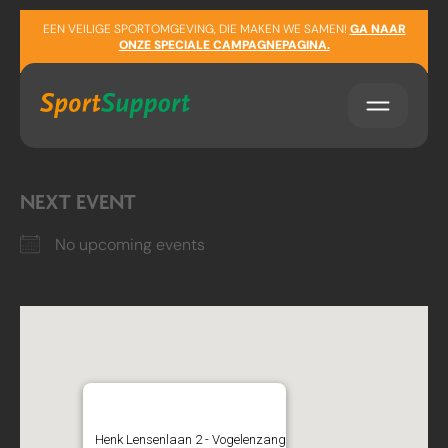
Sla navigatie over
LOCATION
EEN VEILIGE SPORTOMGEVING, DIE MAKEN WE SAMEN!
GA NAAR
ONZE SPECIALE CAMPAGNEPAGINA.
Henk Lensenlaan 2
Vogelenzang
Noord-Holland
NEXT EVENT
No upcoming events
S.V. Vogelenzang
Henk Lensenlaan 2 - Vogelenzang