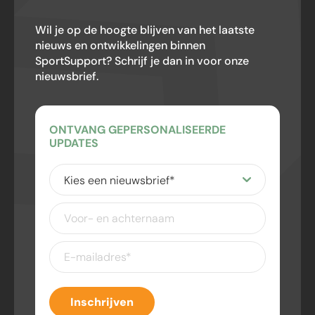
Wil je op de hoogte blijven van het laatste
nieuws en ontwikkelingen binnen
SportSupport? Schrijf je dan in voor onze
nieuwsbrief.
ONTVANG GEPERSONALISEERDE
UPDATES
Kies
een
nieuwsbrief
(Vereist)
Voor-
en
achternaam
E-
mailadres
(Vereist)
Inschrijven