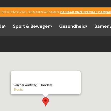
NEXT EVENT
GE SPORTOMGEVING, DIE MAKEN WE SAMEN!
GA NAAR ONZE SPECIALE CAMPAG
Het Schoolsport Beeballto
da
Sport & Bewegen
Gezondheid
Samenw
17:00
Onze Gezellen Honkbal En Softbal
van der Aartweg - Haarlem
Events