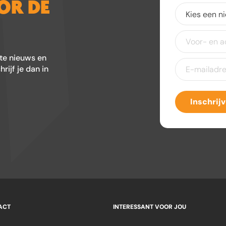
OOR DE
Kies
een
nieuwsbrief
(V
Voor-
en
achternaam
ste nieuws en
E-
ijf je dan in
mailadres
(Ver
Inschrij
ACT
INTERESSANT VOOR JOU