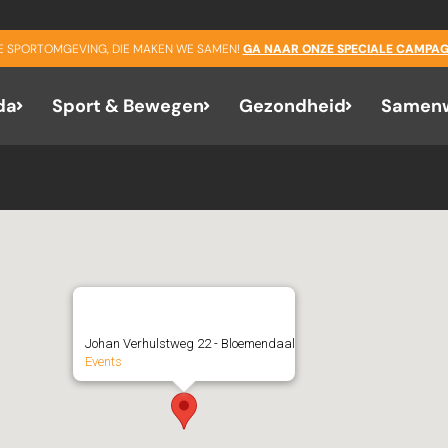
NEXT EVENT
GE SPORTOMGEVING, DIE MAKEN WE SAMEN!
GA NAAR ONZE SPECIALE CAMPAG
Sport on Tour: LTC Bloeme
da
Sport & Bewegen
Gezondheid
Samenw
LTC Bloemendaal
Johan Verhulstweg 22 - Bloemendaal
Events