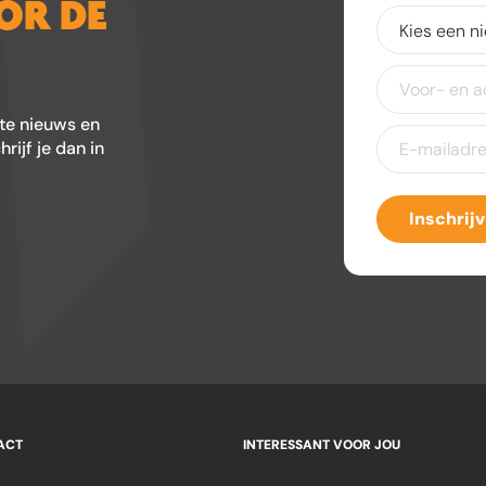
OOR DE
Kies
een
nieuwsbrief
(V
Voor-
en
achternaam
ste nieuws en
E-
ijf je dan in
mailadres
(Ver
Inschrij
ACT
INTERESSANT VOOR JOU