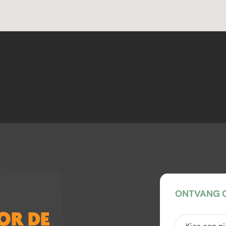
ONTVANG G
OOR DE
Kies