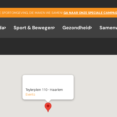
NEXT EVENT
GE SPORTOMGEVING, DIE MAKEN WE SAMEN!
GA NAAR ONZE SPECIALE CAMPAG
No upcoming events
da
Sport & Bewegen
Gezondheid
Samenw
Krajicek Playground
Teylerplein 110 - Haarlem
Events