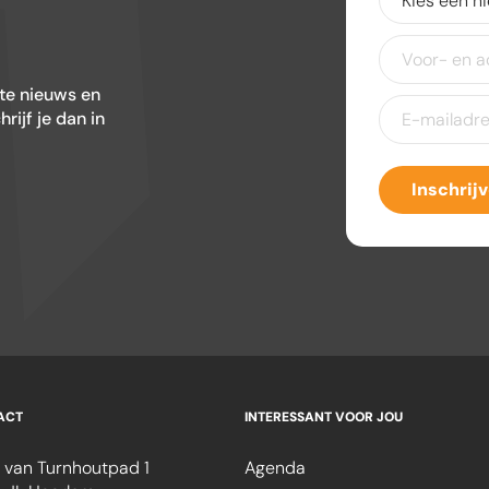
een
nieuwsbrief
(V
Voor-
en
achternaam
ste nieuws en
E-
ijf je dan in
mailadres
(Ver
Inschrij
ACT
INTERESSANT VOOR JOU
 van Turnhoutpad 1
Agenda