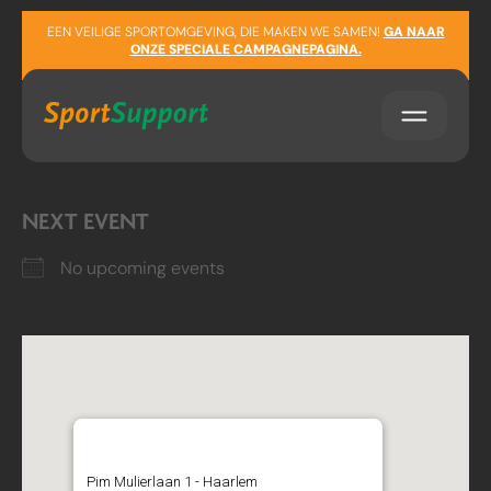
Sla navigatie over
LOCATION
EEN VEILIGE SPORTOMGEVING, DIE MAKEN WE SAMEN!
GA NAAR
ONZE SPECIALE CAMPAGNEPAGINA.
Pim Mulierlaan 1
Haarlem
Noord-Holland
NEXT EVENT
No upcoming events
Honk- en Softbalvereniging
Kinheim
Pim Mulierlaan 1 - Haarlem