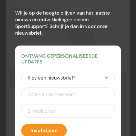
Wil je op de hoogte blijven van het laatste
nieuws en ontwikkelingen binnen
SportSupport? Schrijf je dan in voor onze
nieuwsbrief.
ONTVANG GEPERSONALISEERDE
UPDATES
Kies
een
nieuwsbrief
(Vereist)
Voor-
en
achternaam
E-
mailadres
(Vereist)
Inschrijven