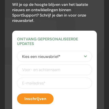
Wil je op de hoogte blijven van het laatste
nieuws en ontwikkelingen binnen
SportSupport? Schrijf je dan in voor onze
nieuwsbrief.
ONTVANG GEPERSONALISEERDE
UPDATES
Kies
een
nieuwsbrief
(Vereist)
Voor-
en
achternaam
E-
mailadres
(Vereist)
Inschrijven