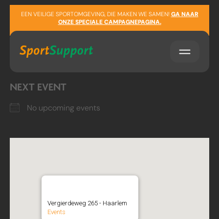
Sla navigatie over
LOCATION
EEN VEILIGE SPORTOMGEVING, DIE MAKEN WE SAMEN!
GA NAAR
ONZE SPECIALE CAMPAGNEPAGINA.
Vergierdeweg 265
Haarlem
NEXT EVENT
No upcoming events
Hockeyclub Haarlem
Vergierdeweg 265 - Haarlem
Events