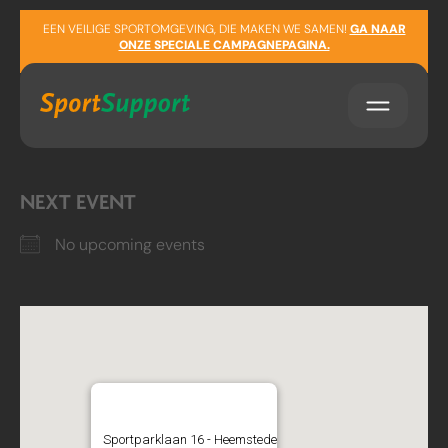
Sla navigatie over
LOCATION
EEN VEILIGE SPORTOMGEVING, DIE MAKEN WE SAMEN!
GA NAAR
ONZE SPECIALE CAMPAGNEPAGINA.
Sportparklaan 16
Heemstede
Noord-Holland
NEXT EVENT
No upcoming events
Dansstudio Jolein
Sportparklaan 16 - Heemstede