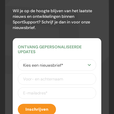
Wil je op de hoogte blijven van het laatste
nieuws en ontwikkelingen binnen
SportSupport? Schrijf je dan in voor onze
nieuwsbrief.
ONTVANG GEPERSONALISEERDE
UPDATES
Kies
een
nieuwsbrief
(Vereist)
Voor-
en
achternaam
E-
mailadres
(Vereist)
Inschrijven