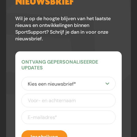
NIEUWSBRIEF
Wil je op de hoogte blijven van het laatste
nieuws en ontwikkelingen binnen
SportSupport? Schrijf je dan in voor onze
nieuwsbrief.
ONTVANG GEPERSONALISEERDE
UPDATES
Kies
een
nieuwsbrief
(Vereist)
Voor-
en
achternaam
E-
mailadres
(Vereist)
Inschrijven