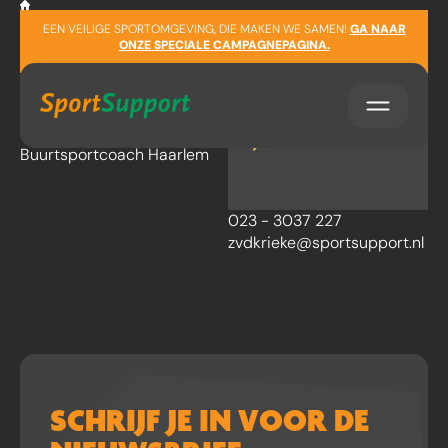
Sla navigatie over
EEN VEILIGE SPORTOMGEVING, DIE MAKEN WE SAMEN!
GA NAAR
Zoë van der
ONZE SPECIALE CAMPAGNEPAGINA.
Krieke
Buurtsportcoach Haarlem
023 - 3037 227
zvdkrieke@sportsupport.nl
SCHRIJF JE IN VOOR DE