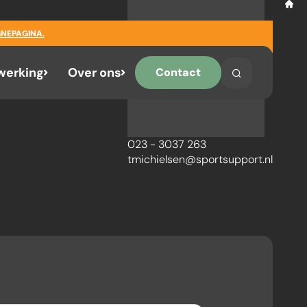
NEPAGINA.
erking
Over ons
Contact
Search
Search on the 
023 - 3037 263
tmichielsen@sportsupport.nl