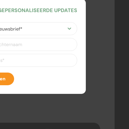
EPERSONALISEERDE UPDATES
ereist)
eist)
ven