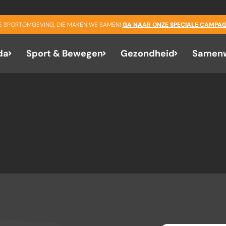
n
GE SPORTOMGEVING, DIE MAKEN WE SAMEN!
GA NAAR ONZE SPECIALE CAMPAG
da
Sport & Bewegen
Gezondheid
Samenw