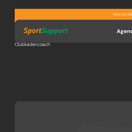
Sla navigatie over
Thijs Michielse
EEN VEILI
Agen
Clubkadercoach