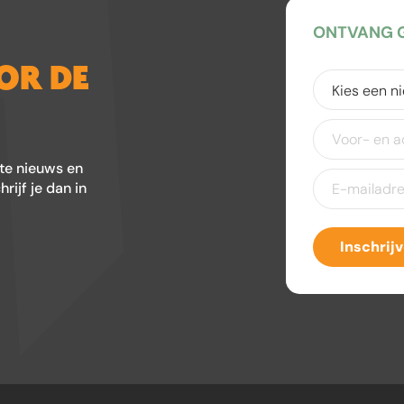
ONTVANG G
OOR DE
Kies
een
nieuwsbrief
(V
Voor-
en
achternaam
ste nieuws en
E-
ijf je dan in
mailadres
(Ver
Inschrij