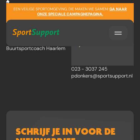
Sla navigatie over
EEN VEILIGE SPORTOMGEVING, DIE MAKEN WE SAMEN!
GA NAAR
Patrick
ONZE SPECIALE CAMPAGNEPAGINA.
Donkers
Buurtsportcoach Haarlem
023 - 3037 245
pdonkers@sportsupport.nl
SCHRIJF JE IN VOOR DE