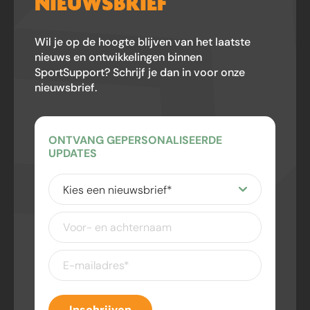
NIEUWSBRIEF
Wil je op de hoogte blijven van het laatste
nieuws en ontwikkelingen binnen
SportSupport? Schrijf je dan in voor onze
nieuwsbrief.
ONTVANG GEPERSONALISEERDE
UPDATES
Kies
een
nieuwsbrief
(Vereist)
Voor-
en
achternaam
E-
mailadres
(Vereist)
Inschrijven