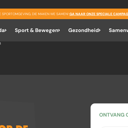
e Mondria
GE SPORTOMGEVING, DIE MAKEN WE SAMEN!
GA NAAR ONZE SPECIALE CAMPAG
da
Sport & Bewegen
Gezondheid
Samenw
m
ONTVANG G