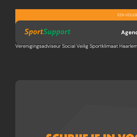
Sla navigatie over
Mariska Barrot
EEN VEILI
Agen
Verenigingsadviseur Social Veilig Sportklimaat Haarle