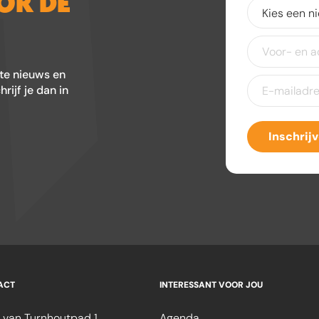
OOR DE
Kies
een
nieuwsbrief
(V
Voor-
en
achternaam
ste nieuws en
E-
ijf je dan in
mailadres
(Ver
Inschrij
ACT
INTERESSANT VOOR JOU
 van Turnhoutpad 1
Agenda