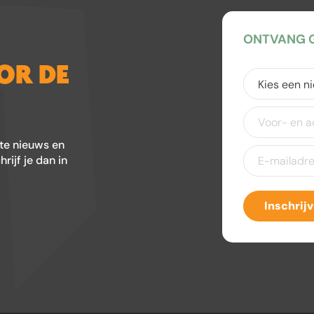
ONTVANG G
OOR DE
Kies
een
nieuwsbrief
(V
Voor-
en
achternaam
ste nieuws en
E-
ijf je dan in
mailadres
(Ver
Inschrij