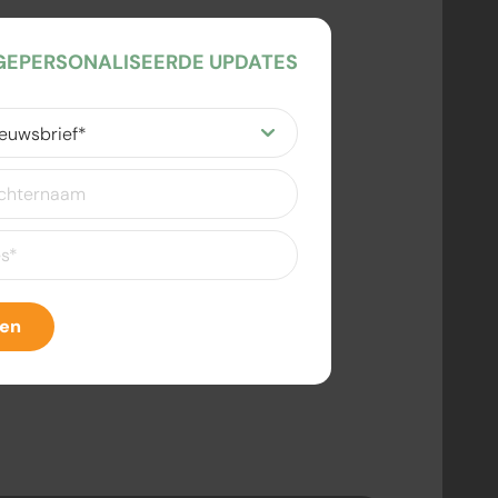
EPERSONALISEERDE UPDATES
ereist)
eist)
ven