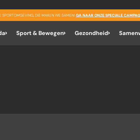
NEXT EVENT
GE SPORTOMGEVING, DIE MAKEN WE SAMEN!
GA NAAR ONZE SPECIALE CAMPAG
No upcoming events
da
Sport & Bewegen
Gezondheid
Samenw