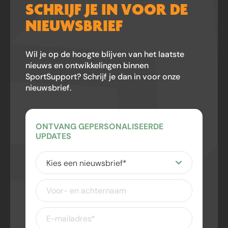
SCHRIJF JE IN VOOR DE
NIEUWSBRIEF
Wil je op de hoogte blijven van het laatste
nieuws en ontwikkelingen binnen
SportSupport? Schrijf je dan in voor onze
nieuwsbrief.
ONTVANG GEPERSONALISEERDE
UPDATES
Kies
een
nieuwsbrief
(Vereist)
Voor-
en
achternaam
E-
mailadres
(Vereist)