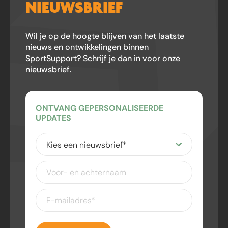
NIEUWSBRIEF
Wil je op de hoogte blijven van het laatste
nieuws en ontwikkelingen binnen
SportSupport? Schrijf je dan in voor onze
nieuwsbrief.
ONTVANG GEPERSONALISEERDE
UPDATES
Kies
een
nieuwsbrief
(Vereist)
Voor-
en
achternaam
E-
mailadres
(Vereist)