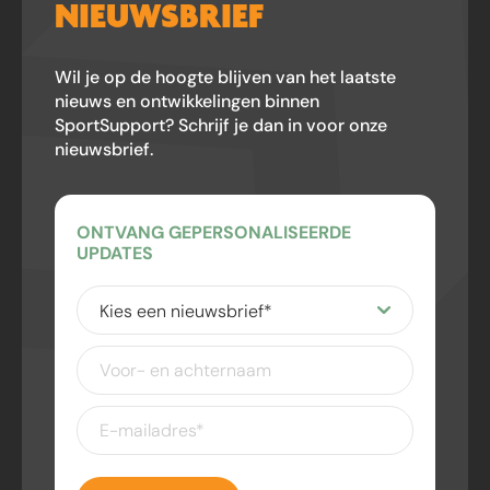
NIEUWSBRIEF
Wil je op de hoogte blijven van het laatste
nieuws en ontwikkelingen binnen
SportSupport? Schrijf je dan in voor onze
nieuwsbrief.
ONTVANG GEPERSONALISEERDE
UPDATES
Kies
een
nieuwsbrief
(Vereist)
Voor-
en
achternaam
E-
mailadres
(Vereist)