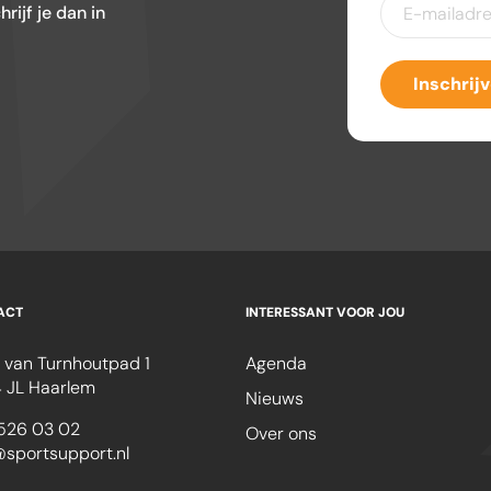
ijf je dan in
mailadres
(Ver
Inschrij
ACT
INTERESSANT VOOR JOU
 van Turnhoutpad 1
Agenda
 JL Haarlem
Nieuws
526 03 02
Over ons
@sportsupport.nl