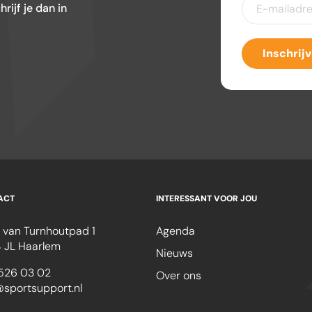
ijf je dan in
mailadres
(Ver
Inschrij
ACT
INTERESSANT VOOR JOU
 van Turnhoutpad 1
Agenda
 JL Haarlem
Nieuws
526 03 02
Over ons
@sportsupport.nl