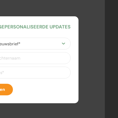
EPERSONALISEERDE UPDATES
ereist)
eist)
ven