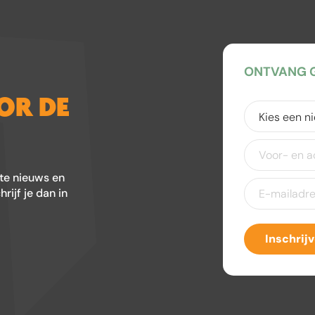
ONTVANG G
OOR DE
Kies
een
nieuwsbrief
(V
Voor-
en
achternaam
ste nieuws en
E-
ijf je dan in
mailadres
(Ver
Inschrij