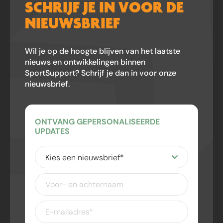
SCHRIJF JE IN VOOR DE
NIEUWSBRIEF
Wil je op de hoogte blijven van het laatste
nieuws en ontwikkelingen binnen
SportSupport? Schrijf je dan in voor onze
nieuwsbrief.
ONTVANG GEPERSONALISEERDE
UPDATES
Kies
een
nieuwsbrief
(Vereist)
Voor-
en
achternaam
E-
mailadres
(Vereist)