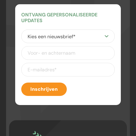
ONTVANG GEPERSONALISEERDE
UPDATES
Kies
een
nieuwsbrief
(Vereist)
Voor-
en
achternaam
E-
mailadres
(Vereist)
Inschrijven