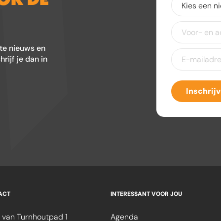
een
nieuwsbrief
(V
Voor-
en
achternaam
ste nieuws en
E-
ijf je dan in
mailadres
(Ver
Inschrij
ACT
INTERESSANT VOOR JOU
 van Turnhoutpad 1
Agenda