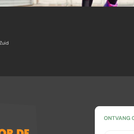
Zuid
ONTVANG G
OOR DE
Kies