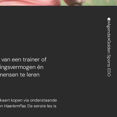
Agenda
Golden Sports EDO
van een trainer of
udingsvermogen én
 mensen te leren
penkaart kopen via onderstaande
en HaarlemPas
. De eerste les is