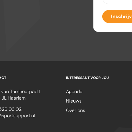
mailadres
(Ver
Inschrij
ACT
INTERESSANT VOOR JOU
 van Turnhoutpad 1
Agenda
 JL Haarlem
Nieuws
526 03 02
Over ons
@sportsupport.nl