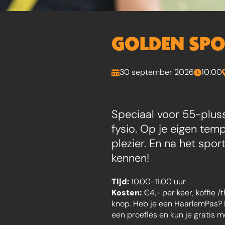
GOLDEN SPO
30 september 2026
10:00
Speciaal voor 55-pluss
fysio. Op je eigen tem
plezier. En na het spor
kennen!
Tijd:
10.00-11.00 uur
Kosten:
€4,- per keer, koffie 
knop. Heb je een HaarlemPas? 
een proefles en kun je gratis 