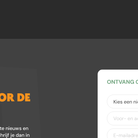
ONTVANG G
OOR DE
Kies
een
nieuwsbrief
(V
Voor-
en
achternaam
ste nieuws en
E-
ijf je dan in