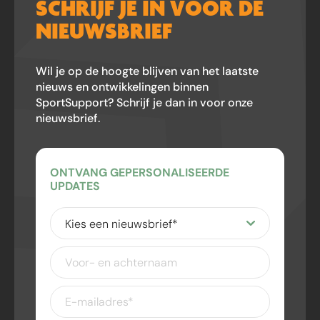
SCHRIJF JE IN VOOR DE
NIEUWSBRIEF
Wil je op de hoogte blijven van het laatste
nieuws en ontwikkelingen binnen
SportSupport? Schrijf je dan in voor onze
nieuwsbrief.
ONTVANG GEPERSONALISEERDE
UPDATES
Kies
een
nieuwsbrief
(Vereist)
Voor-
en
achternaam
E-
mailadres
(Vereist)