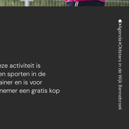
Agenda
Oldstars in de Wijk Bennebroek
e activiteit is
en sporten in de
iner en is voor
lnemer een gratis kop