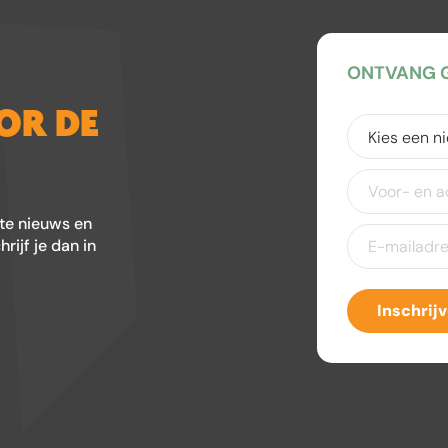
ONTVANG G
OOR DE
Kies
een
nieuwsbrief
(V
Voor-
en
achternaam
ste nieuws en
E-
ijf je dan in
mailadres
(Ver
Inschrij