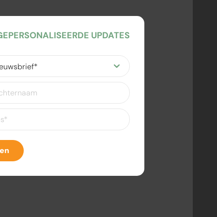
EPERSONALISEERDE UPDATES
ereist)
eist)
ven