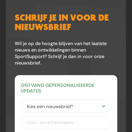
SCHRIJF JE IN VOOR DE
NIEUWSBRIEF
Wil je op de hoogte blijven van het laatste
nieuws en ontwikkelingen binnen
SportSupport? Schrijf je dan in voor onze
nieuwsbrief.
ONTVANG GEPERSONALISEERDE
UPDATES
Kies
een
nieuwsbrief
(Vereist)
Voor-
en
achternaam