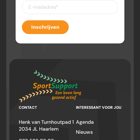
E-
mailadres
(Vereist)
Inschrijven
CONTACT
INTERESSANT VOOR JOU
Henk van Turnhoutpad 1
Agenda
2034 JL Haarlem
Nieuws