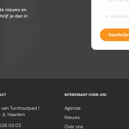
en
achternaam
ste nieuws en
E-
ijf je dan in
mailadres
(Ver
Inschrij
ACT
INTERESSANT VOOR JOU
 van Turnhoutpad 1
Agenda
 JL Haarlem
Nieuws
526 03 02
Over ons