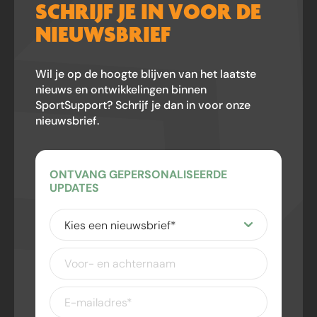
SCHRIJF JE IN VOOR DE
NIEUWSBRIEF
Wil je op de hoogte blijven van het laatste
nieuws en ontwikkelingen binnen
SportSupport? Schrijf je dan in voor onze
nieuwsbrief.
ONTVANG GEPERSONALISEERDE
UPDATES
Kies
een
nieuwsbrief
(Vereist)
Voor-
en
achternaam
E-
mailadres
(Vereist)