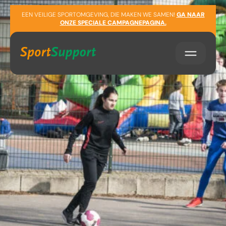
Sla navigatie over
EEN VEILIGE SPORTOMGEVING, DIE MAKEN WE SAMEN!
GA NAAR
ONZE SPECIALE CAMPAGNEPAGINA.