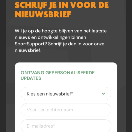
SCHRIJF JE IN VOOR DE
NIEUWSBRIEF
Wil je op de hoogte blijven van het laatste
nieuws en ontwikkelingen binnen
SportSupport? Schrijf je dan in voor onze
nieuwsbrief.
ONTVANG GEPERSONALISEERDE
UPDATES
Kies
een
nieuwsbrief
(Vereist)
Voor-
en
achternaam
E-
mailadres
(Vereist)