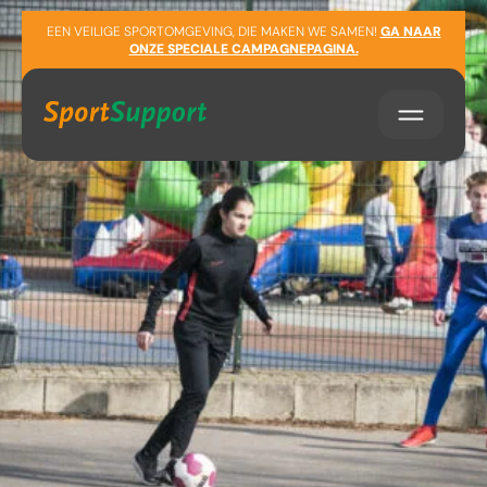
Sla navigatie over
EEN VEILIGE SPORTOMGEVING, DIE MAKEN WE SAMEN!
GA NAAR
ONZE SPECIALE CAMPAGNEPAGINA.