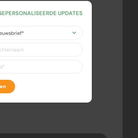
EPERSONALISEERDE UPDATES
ereist)
eist)
ven