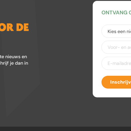
ONTVANG G
OOR DE
Kies
een
nieuwsbrief
(V
Voor-
en
achternaam
ste nieuws en
E-
ijf je dan in
mailadres
(Ver
Inschrij