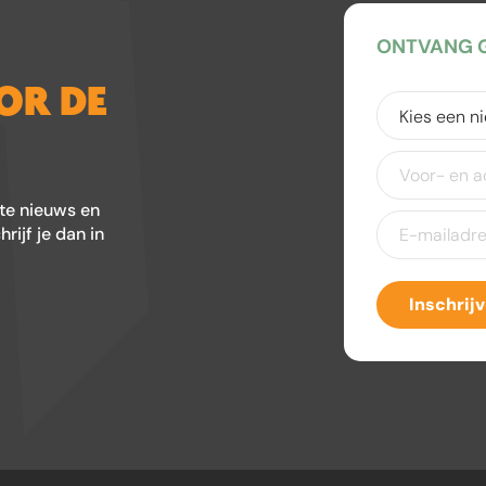
ONTVANG G
OOR DE
Kies
een
nieuwsbrief
(V
Voor-
en
achternaam
ste nieuws en
E-
ijf je dan in
mailadres
(Ver
Inschrij