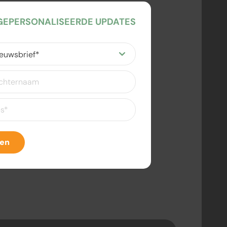
EPERSONALISEERDE UPDATES
ereist)
eist)
ven