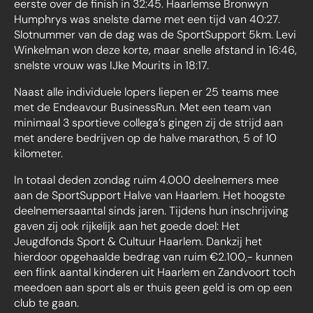
eerste over de finish in 32:45. Haarlemse Bronwyn
Humphrys was snelste dame met een tijd van 40:27.
Slotnummer van de dag was de SportSupport 5km. Levi
Winkelman won deze korte, maar snelle afstand in 16:46,
snelste vrouw was IJke Mourits in 18:17.
Naast alle individuele lopers liepen er 25 teams mee
met de Endeavour BusinessRun. Met een team van
minimaal 3 sportieve collega’s gingen zij de strijd aan
met andere bedrijven op de halve marathon, 5 of 10
kilometer.
In totaal deden zondag ruim 4.000 deelnemers mee
aan de SportSupport Halve van Haarlem. Het hoogste
deelnemersaantal sinds jaren. Tijdens hun inschrijving
gaven zij ook rijkelijk aan het goede doel: Het
Jeugdfonds Sport & Cultuur Haarlem. Dankzij het
hierdoor opgehaalde bedrag van ruim €2.100,- kunnen
een flink aantal kinderen uit Haarlem en Zandvoort toch
meedoen aan sport als er thuis geen geld is om op een
club te gaan.