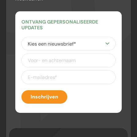
ONTVANG GEPERSONALISEERDE
UPDATES
Kies
een
nieuwsbrief
(Vereist)
Voor-
en
achternaam
E-
mailadres
(Vereist)
Inschrijven