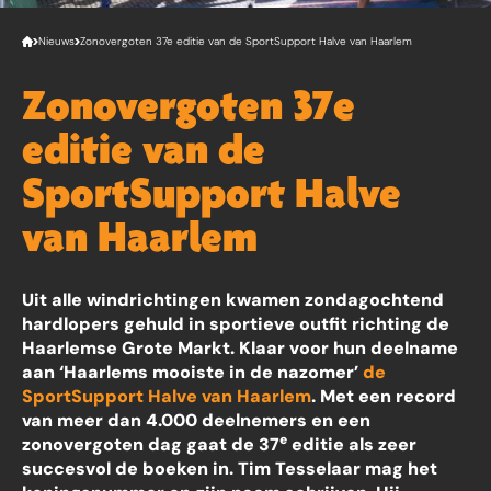
Nieuws
Zonovergoten 37e editie van de SportSupport Halve van Haarlem
Zonovergoten 37e
editie van de
SportSupport Halve
van Haarlem
Uit alle windrichtingen kwamen zondagochtend
hardlopers gehuld in sportieve outfit richting de
Haarlemse Grote Markt. Klaar voor hun deelname
aan ‘Haarlems mooiste in de nazomer’
de
SportSupport Halve van Haarlem
. Met een record
van meer dan 4.000 deelnemers en een
e
zonovergoten dag gaat de 37
editie als zeer
succesvol de boeken in. Tim Tesselaar mag het