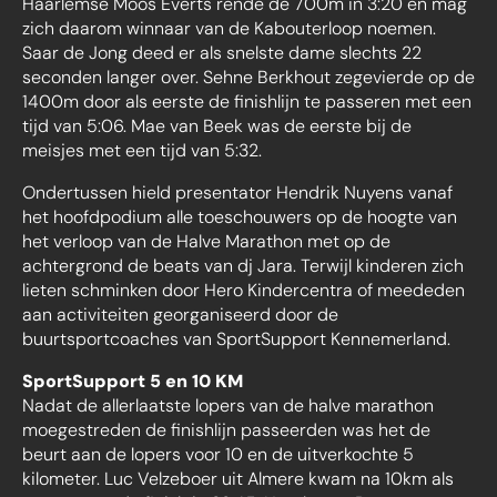
Haarlemse Moos Everts rende de 700m in 3:20 en mag
zich daarom winnaar van de Kabouterloop noemen.
Saar de Jong deed er als snelste dame slechts 22
seconden langer over. Sehne Berkhout zegevierde op de
1400m door als eerste de finishlijn te passeren met een
tijd van 5:06. Mae van Beek was de eerste bij de
meisjes met een tijd van 5:32.
Ondertussen hield presentator Hendrik Nuyens vanaf
het hoofdpodium alle toeschouwers op de hoogte van
het verloop van de Halve Marathon met op de
achtergrond de beats van dj Jara. Terwijl kinderen zich
lieten schminken door Hero Kindercentra of meededen
aan activiteiten georganiseerd door de
buurtsportcoaches van SportSupport Kennemerland.
SportSupport 5 en 10 KM
Nadat de allerlaatste lopers van de halve marathon
moegestreden de finishlijn passeerden was het de
beurt aan de lopers voor 10 en de uitverkochte 5
kilometer. Luc Velzeboer uit Almere kwam na 10km als