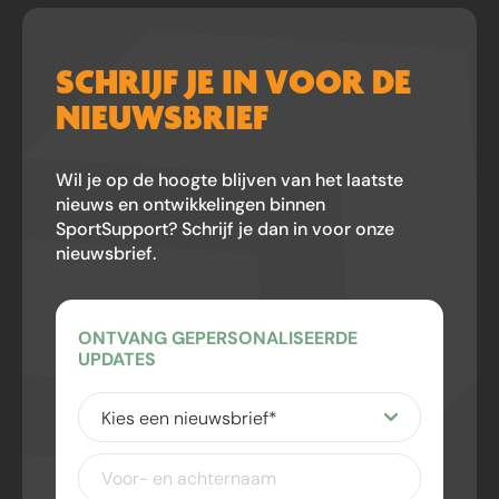
SCHRIJF JE IN VOOR DE
NIEUWSBRIEF
Wil je op de hoogte blijven van het laatste
nieuws en ontwikkelingen binnen
SportSupport? Schrijf je dan in voor onze
nieuwsbrief.
ONTVANG GEPERSONALISEERDE
UPDATES
Kies
een
nieuwsbrief
(Vereist)
Voor-
en