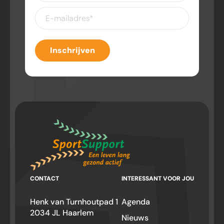
achternaam
E-
mailadres
(Vereist)
Inschrijven
CONTACT
INTERESSANT VOOR JOU
Henk van Turnhoutpad 1
Agenda
2034 JL Haarlem
Nieuws