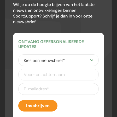
Wil je op de hoogte blijven van het laatste
nieuws en ontwikkelingen binnen
SportSupport? Schrijf je dan in voor onze
nieuwsbrief.
ONTVANG GEPERSONALISEERDE
UPDATES
Kies
een
nieuwsbrief
(Vereist)
Voor-
en
achternaam
E-
mailadres
(Vereist)
Inschrijven