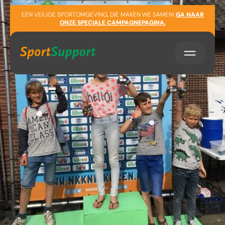
Sla navigatie over
EEN VEILIGE SPORTOMGEVING, DIE MAKEN WE SAMEN!
GA NAAR
ONZE SPECIALE CAMPAGNEPAGINA.