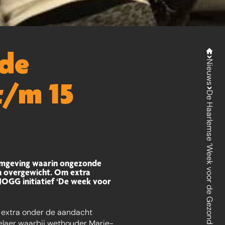
 de
Nieuws
t/m 15
De Haarlemse ‘Week voor de Gezonde Jeugd’ | 11 maart t/m 15 maart 2019
 omgeving waarin ongezonde
n overgewicht. Om extra
JOGG initiatief ‘De week voor
n extra onder de aandacht
elaer waarbij wethouder Marie-