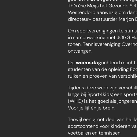
Thérèse Meijs het Gezonde Sch
Westendorp aanwezig om dance
directeur- bestuurder Marjon 
Om sportverenigingen te stimul
in samenwerking met JOGG Haar
tonen. Tennisvereniging Over
ontvangen.
Op
woensdag
ochtend mochte
studenten van de opleiding Fo
ruiken en proeven van verschi
Tijdens deze week zijn verschi
langs bij Sport4kids; een spor
(WHO) is het goed als jongere
Voor je lijf én je brein.
Terwijl een groot deel van het 
sportochtend voor kinderen van
voetballen en tennissen.