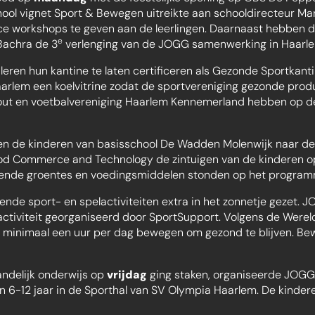
ool vignet Sport & Bewegen uitreikte aan schooldirecteur Mar
 workshops te geven aan de leerlingen. Daarnaast hebben
e
Bachra de 3
verlenging van de JOGG samenwerking in Haarl
eren hun kantine te laten certificeren als Gezonde Sportkanti
lem een koelvitrine zodat de sportvereniging gezonde produ
hout en voetbalvereniging Haarlem Kennemerland hebben op 
n de kinderen van basisschool De Wadden Molenwijk naar de
od Commerce and Technology de zintuigen van de kinderen op 
llende groentes en voedingsmiddelen stonden op het program
llende sport- en spelactiviteiten extra in het zonnetje gezet.
tactiviteit georganiseerd door SportSupport. Volgens de Wer
n minimaal een uur per dag bewegen om gezond te blijven. Be
landelijk onderwijs op
vrijdag
ging staken, organiseerde JOGG
 6-12 jaar in de Sporthal van SV Olympia Haarlem. De kinder