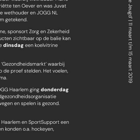
iëtte ten Oever en was Juvat
 de wethouder en JOGG NL
em getekend.
ne, sponsort Zorg en Zekerheid
cten zichtbaar op de balie kan
de
dinsdag
een koelvitrine
 ‘Gezondheidsmarkt’ waarbij
de proef stelden. Het voelen,
ma.
 JOGG Haarlem ging
donderdag
eldgezondheidsorganisatie
wegen en spelen is gezond.
 Haarlem en SportSupport een
en konden o.a. hockeyen,