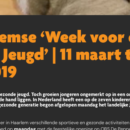
emse ‘Week voor
Jeugd’ | 11 maart 
019
 gezonde jeugd. Toch groeien jongeren ongemerkt op in een
de hand liggen. In Nederland heeft een op de zeven kindere
gezonde generatie begon afgelopen maandag het landelijke 
 in Haarlem verschillende sportieve en gezonde activiteite
oed op
maandag
met de feestelijke opening op OBS De Pepp