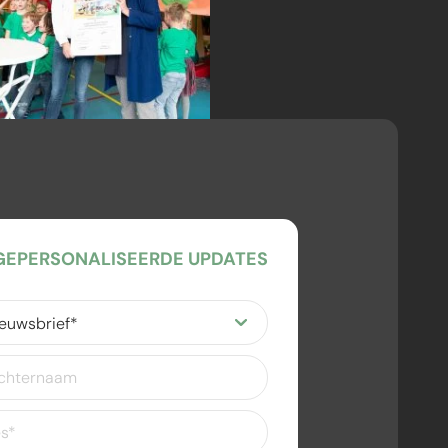
EPERSONALISEERDE UPDATES
ereist)
eist)