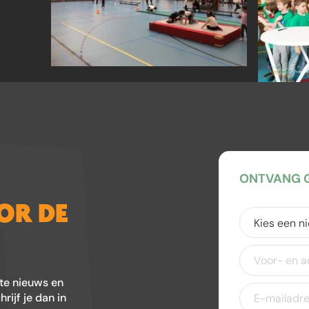
ONTVANG G
OOR DE
Kies
een
nieuwsbrief
(V
Voor-
en
achternaam
ste nieuws en
E-
ijf je dan in
mailadres
(Ver