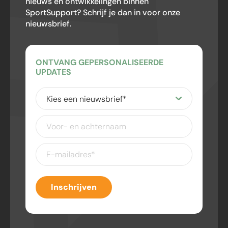
nieuws en ontwikkelingen binnen
SportSupport? Schrijf je dan in voor onze
nieuwsbrief.
ONTVANG GEPERSONALISEERDE
UPDATES
Kies
een
nieuwsbrief
(Vereist)
Voor-
en
achternaam
E-
mailadres
(Vereist)
Inschrijven