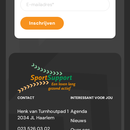
E-
mailadres
(Vereist)
Inschrijven
CONTACT
INTERESSANT VOOR JOU
Henk van Turnhoutpad 1
Agenda
2034 JL Haarlem
Nieuws
023 526 03 02
Over ons