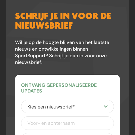
SCHRIJF JE IN VOOR DE
NIEUWSBRIEF
Wil je op de hoogte blijven van het laatste
nieuws en ontwikkelingen binnen
SportSupport? Schrijf je dan in voor onze
nieuwsbrief.
ONTVANG GEPERSONALISEERDE
UPDATES
Kies
een
nieuwsbrief
(Vereist)
Voor-
en
achternaam