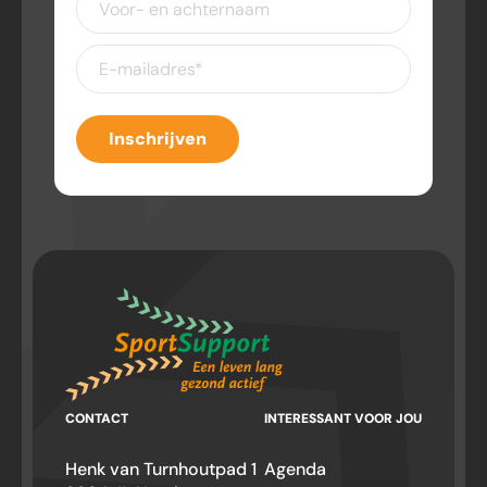
en
achternaam
E-
mailadres
(Vereist)
Inschrijven
CONTACT
INTERESSANT VOOR JOU
Henk van Turnhoutpad 1
Agenda