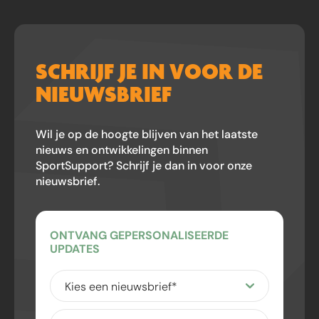
SCHRIJF JE IN VOOR DE
NIEUWSBRIEF
Wil je op de hoogte blijven van het laatste
nieuws en ontwikkelingen binnen
SportSupport? Schrijf je dan in voor onze
nieuwsbrief.
ONTVANG GEPERSONALISEERDE
UPDATES
Kies
een
nieuwsbrief
(Vereist)
Voor-